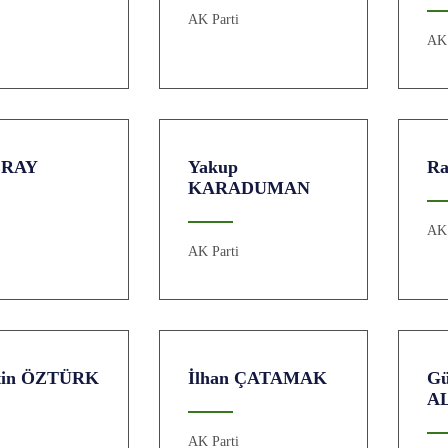
AK Parti
i
AK 
ERAY
Yakup
R
KARADUMAN
i
AK 
AK Parti
tin ÖZTÜRK
İlhan ÇATAMAK
Gü
A
i
AK Parti