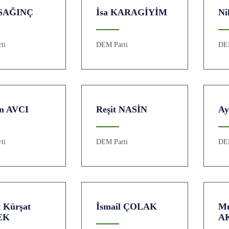
 SAĞINÇ
İsa KARAGİYİM
Ni
ti
DEM Parti
DE
n AVCI
Reşit NASİN
Ay
ti
DEM Parti
DE
 Kürşat
İsmail ÇOLAK
M
EK
A