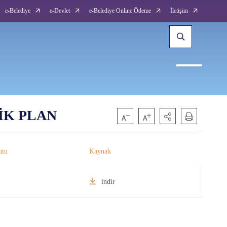
e-Belediye
e-Devlet
e-Belediye Online Ödeme
İletişim
JİK PLAN
indir