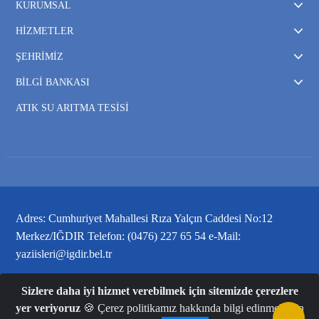
KURUMSAL
HİZMETLER
ŞEHRİMİZ
BİLGİ BANKASI
ATIK SU ARITMA TESİSİ
Adres: Cumhuriyet Mahallesi Rıza Yalçın Caddesi No:12
Merkez/IĞDIR Telefon: (0476) 227 65 54 e-Mail:
yaziisleri@igdir.bel.tr
Sizlere daha iyi hizmet verebilmek için sitemizde çerezlere
yer veriyoruz
🍪 Çerez politikamız hakkında bilgi edinmek için
Iğdır Belediye Başkanlığı